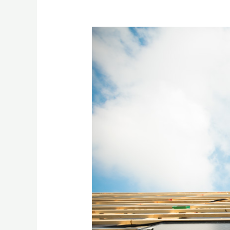
c’est
quoi
l’Autoconsommation
solaire
?