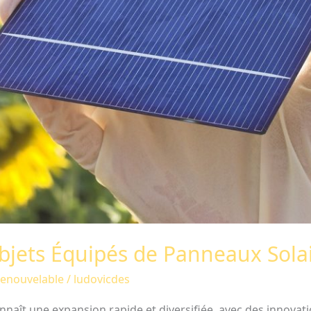
jets Équipés de Panneaux Solai
Renouvelable
/
ludovicdes
nnaît une expansion rapide et diversifiée, avec des innovati