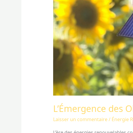
L’Émergence des Ob
Laisser un commentaire
/
Énergie 
L’ère des énergies renouvelables co