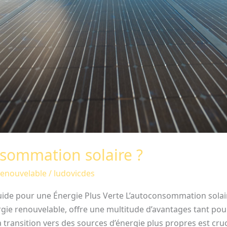
nsommation solaire ?
Renouvelable
/
ludovicdes
ide pour une Énergie Plus Verte L’autoconsommation solair
rgie renouvelable, offre une multitude d’avantages tant p
 transition vers des sources d’énergie plus propres est cruc