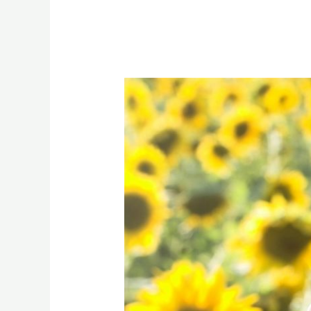
L’Émergence
des
Objets
Équipés
de
Panneaux
Solaires
Intégrés